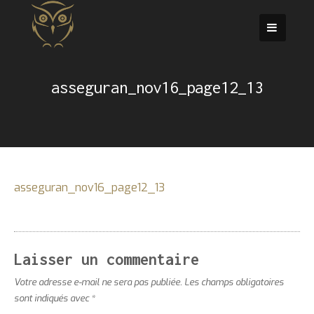
Passer
au
contenu
asseguran_nov16_page12_13
asseguran_nov16_page12_13
Laisser un commentaire
Votre adresse e-mail ne sera pas publiée.
Les champs obligatoires
sont indiqués avec
*