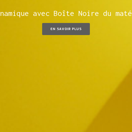
namique avec Boîte Noire du maté
Concept #cyberstealth
BLOCKCHAIN PHYSIQUE
EN SAVOIR PLUS
EN SAVOIR PLUS
EN SAVOIR PLUS