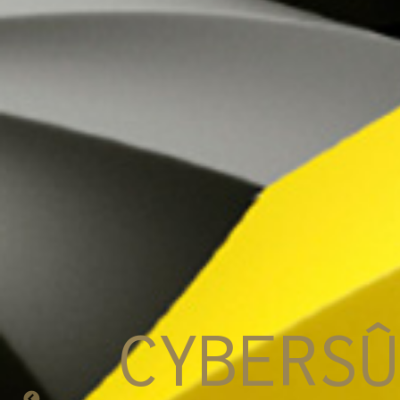
CYBERSÛ
C