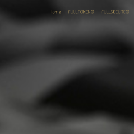
Home
FULLTOKEN®
FULLSECURE®