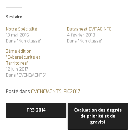
Similaire
Notre Spécialité
Datasheet EVITAG NFC
13 mai 2016
4 février 2018
Dans "Non classé"
Dans "Non classé"
3ème édition
“Cybersécurité et
Territoires”
12 juin 2017
Dans "EVENEMENTS"
Posté dans
EVENEMENTS
,
FIC2017
Navigation
FR3 2014
Évaluation des degrés
de priorité et de
de
gravité
l’article