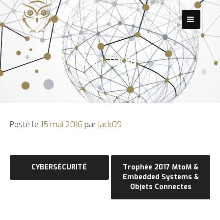
Passer
au
contenu
FULLTOKEN
Posté le
15 mai 2016
par
jack09
Navigation
CYBERSÉCURITÉ
Trophée 2017 MtoM &
Embedded Systems &
de
Objets Connectes
l’article