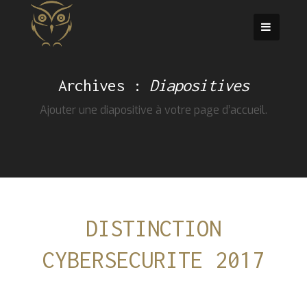
Passer
au
contenu
Archives :
Diapositives
Ajouter une diapositive à votre page d’accueil.
DISTINCTION
CYBERSECURITE 2017