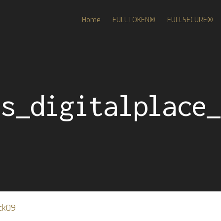
Home
FULLTOKEN®
FULLSECURE®
ys_digitalplace_
ck09