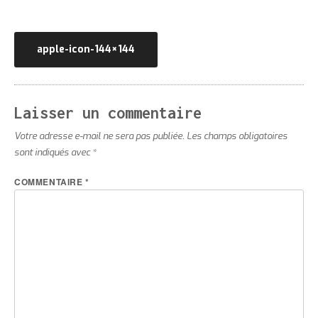
Navigation
apple-icon-144×144
de
l’article
Laisser un commentaire
Votre adresse e-mail ne sera pas publiée.
Les champs obligatoires
sont indiqués avec
*
COMMENTAIRE
*