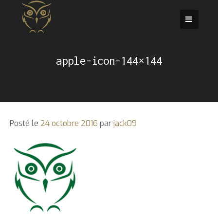
Passer
au
contenu
apple-icon-144×144
Posté le
24 octobre 2016
par
jack09