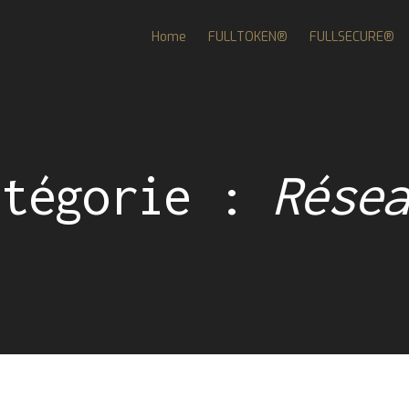
Home
FULLTOKEN®
FULLSECURE®
atégorie :
Résea